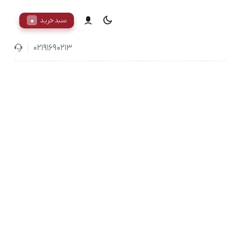
0
سبد خرید
02191690213